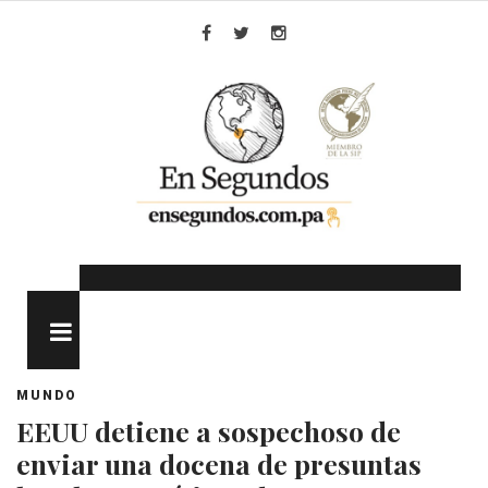
Skip
to
Facebook
Twitter
Instagram
content
MENU
MUNDO
EEUU detiene a sospechoso de
enviar una docena de presuntas