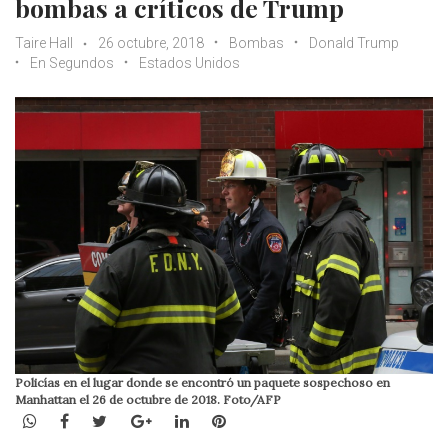
bombas a críticos de Trump
Taire Hall
26 octubre, 2018
Bombas
Donald Trump
En Segundos
Estados Unidos
Policías en el lugar donde se encontró un paquete sospechoso en
Manhattan el 26 de octubre de 2018. Foto/AFP
WhatsApp
Facebook
Twitter
Google+
LinkedIn
Pinterest