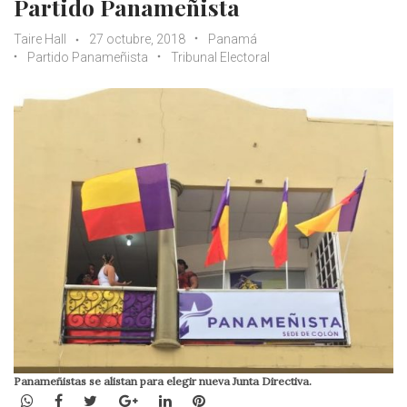
Partido Panameñista
Taire Hall
27 octubre, 2018
Panamá
Partido Panameñista
Tribunal Electoral
Panameñistas se alistan para elegir nueva Junta Directiva.
WhatsApp
Facebook
Twitter
Google+
LinkedIn
Pinterest