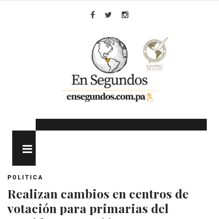
Skip
to
Facebook
Twitter
Instagram
content
MENU
POLITICA
Realizan cambios en centros de
votación para primarias del