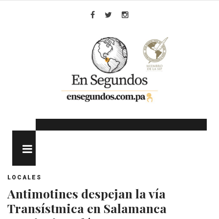
Skip
to
Facebook
Twitter
Instagram
content
MENU
LOCALES
Antimotines despejan la vía
Transístmica en Salamanca