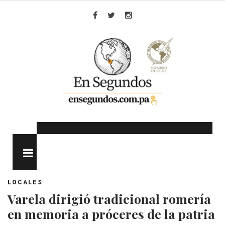
Skip
to
Facebook
Twitter
Instagram
content
MENU
LOCALES
Varela dirigió tradicional romería
en memoria a próceres de la patria