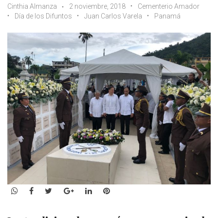
Cinthia Almanza
2 noviembre, 2018
Cementerio Amador
Día de los Difuntos
Juan Carlos Varela
Panamá
WhatsApp
Facebook
Twitter
Google+
LinkedIn
Pinterest