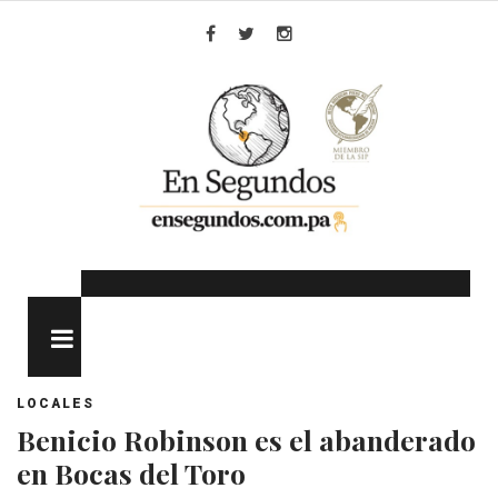
Skip
to
Facebook
Twitter
Instagram
content
MENU
LOCALES
Benicio Robinson es el abanderado
en Bocas del Toro