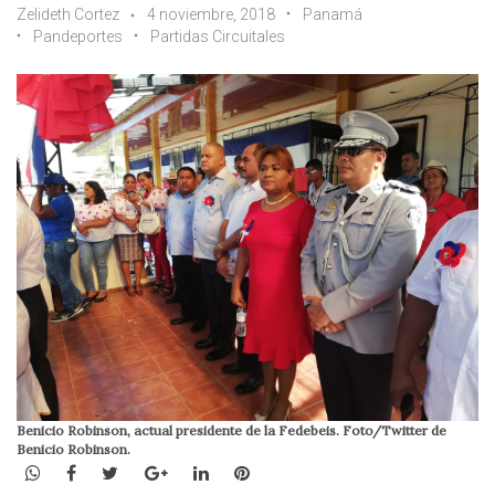
Zelideth Cortez
4 noviembre, 2018
Panamá
Pandeportes
Partidas Circuitales
Benicio Robinson, actual presidente de la Fedebeis. Foto/Twitter de
Benicio Robinson.
WhatsApp
Facebook
Twitter
Google+
LinkedIn
Pinterest