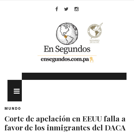
Skip
to
Facebook
Twitter
Instagram
content
MENU
MUNDO
Corte de apelación en EEUU falla a
favor de los inmigrantes del DACA