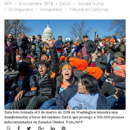
AFP
8 noviembre, 2018
DACA
Donald Trump
En Segundos
Inmigrantes
Tribunal de California
Esta foto tomada el 5 de marzo de 2018 en Washington muestra una
manifestación a favor del estatuto DACA que protege a 700.000 jóvenes
indocumentados en Estados Unidos. Foto/AFP
WhatsApp
Facebook
Twitter
Google+
LinkedIn
Pinterest