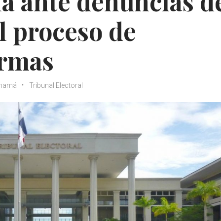
a ante denuncias d
l proceso de
irmas
namá
Tribunal Electoral