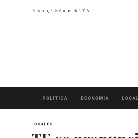
Skip
to
Panamá, 7 de August de 2026.
content
POLÍTICA
ECONOMÍA
LOCA
LOCALES