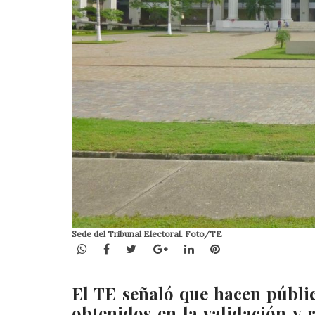
Sede del Tribunal Electoral. Foto/TE
WhatsApp
Facebook
Twitter
Google+
LinkedIn
Pinterest
El TE señaló que hacen públi
obtenidos en la validación y