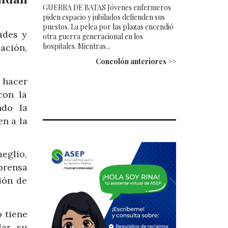
GUERRA DE BATAS Jóvenes enfermeros
piden espacio y jubilados defienden sus
puestos. La pelea por las plazas encendió
udes y
otra guerra generacional en los
hospitales. Mientras...
ación,
Concolón anteriores >>
 hacer
con la
ndo la
n a la
eglio,
prensa
ión de
o tiene
lar su