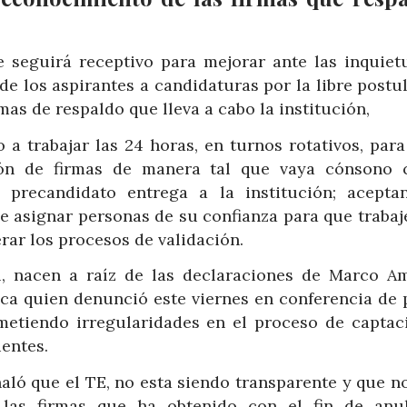
ue seguirá receptivo para mejorar ante las inquiet
e los aspirantes a candidaturas por la libre postul
mas de respaldo que lleva a cabo la institución,
a trabajar las 24 horas, en turnos rotativos, para
ión de firmas de manera tal que vaya cónsono 
 precandidato entrega a la institución; acepta
 asignar personas de su confianza para que trabaje
rar los procesos de validación.
l, nacen a raíz de las declaraciones de Marco Am
lica quien denunció este viernes en conferencia de 
ometiendo irregularidades en el proceso de captac
entes.
ñaló que el TE, no esta siendo transparente y que n
r las firmas que ha obtenido con el fin de anu