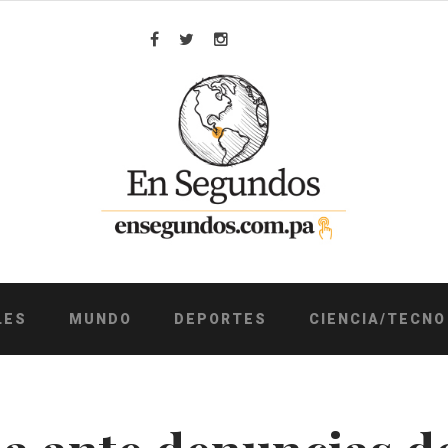
Facebook
Twitter
Instagram
LES
MUNDO
DEPORTES
CIENCIA/TECNO