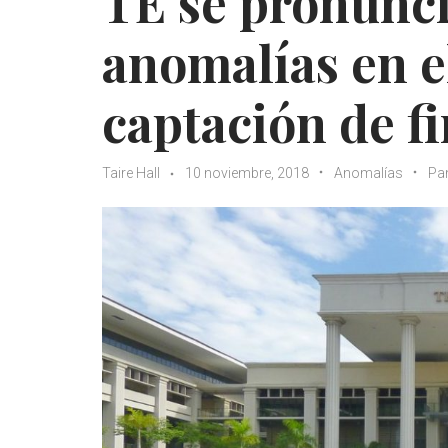
TE se pronunci
anomalías en e
captación de f
Taire Hall
10 noviembre, 2018
Anomalías
Pa