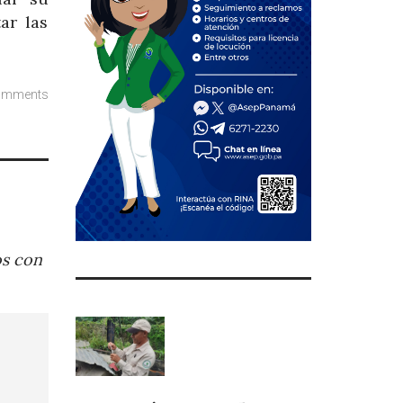
ar las
omments
os con