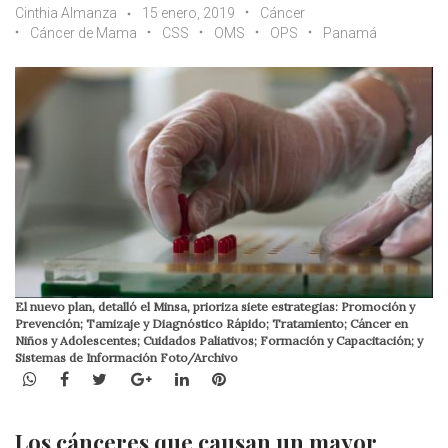
Cinthia Almanza
15 enero, 2019
Cáncer
Cáncer de Mama
CSS
OMS
OPS
Panamá
El nuevo plan, detalló el Minsa, prioriza siete estrategias: Promoción y
Prevención; Tamizaje y Diagnóstico Rápido; Tratamiento; Cáncer en
Niños y Adolescentes; Cuidados Paliativos; Formación y Capacitación; y
Sistemas de Información Foto/Archivo
WhatsApp
Facebook
Twitter
Google+
LinkedIn
Pinterest
Los cánceres que causan un mayor