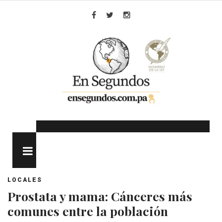
Skip
to
Facebook
Twitter
Instagram
content
MENU
LOCALES
Prostata y mama: Cánceres más
comunes entre la población