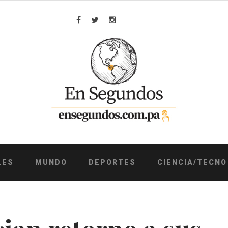
Facebook
Twitter
Instagram
LES
MUNDO
DEPORTES
CIENCIA/TECNO