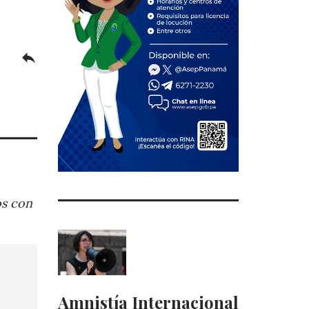
reply
os con
Amnistía Internacional