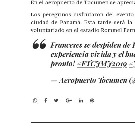
En el aeropuerto de Tocumen se aprecia
Los peregrinos disfrutaron del evento
ciudad de Panamá. Esta tarde será la 
voluntariado en el estadio Rommel Fer
Franceses se despiden de 
experiencia vivida y el b
pronto!
#FTCJMJ2019
#
— Aeropuerto Tocumen 
WhatsApp
Facebook
Twitter
Google+
LinkedIn
Pinterest