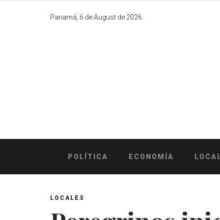
Skip
to
Panamá, 6 de August de 2026.
content
POLÍTICA
ECONOMÍA
LOCA
LOCALES