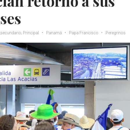
cian retorno a sus
íses
_secundario; Principal
Panamá
Papa Francisco
Peregrinos