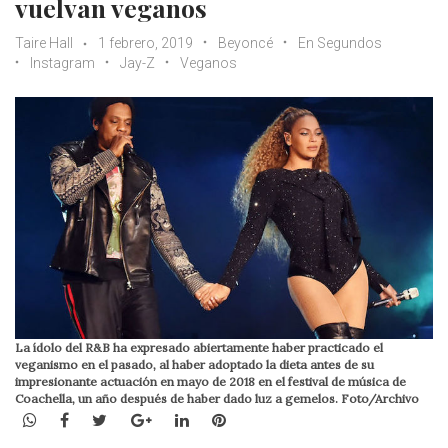
vuelvan veganos
Taire Hall
1 febrero, 2019
Beyoncé
En Segundos
Instagram
Jay-Z
Veganos
La ídolo del R&B ha expresado abiertamente haber practicado el
veganismo en el pasado, al haber adoptado la dieta antes de su
impresionante actuación en mayo de 2018 en el festival de música de
Coachella, un año después de haber dado luz a gemelos. Foto/Archivo
WhatsApp
Facebook
Twitter
Google+
LinkedIn
Pinterest