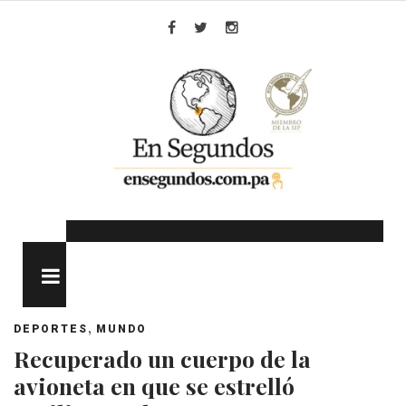
Skip
to
Facebook
Twitter
Instagram
content
MENU
,
DEPORTES
MUNDO
Recuperado un cuerpo de la
avioneta en que se estrelló