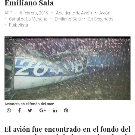
Emiliano Sala
AFP
6 febrero, 2019
Accidente de Avión
Avión
Canal de La Mancha
Emiliano Sala
En Segundos
Futbolista
Avioneta en el fondo del mar.
WhatsApp
Facebook
Twitter
Google+
LinkedIn
Pinterest
El avión fue encontrado en el fondo del