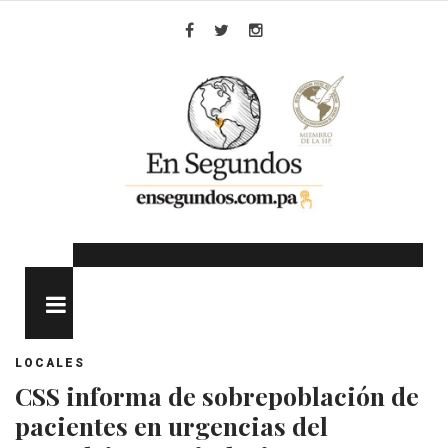
Skip
to
Facebook
Twitter
Instagram
content
MENU
LOCALES
CSS informa de sobrepoblación de
pacientes en urgencias del