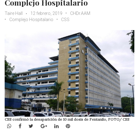
Complejo Hospitalario
Taire Hall
12 febrero, 2019
CHDr.AAM
Complejo Hospitalario
CSS
CSS confirmó la desaparición de 10 mil dosis de Fentanilo, FOTO/ CSS
WhatsApp
Facebook
Twitter
Google+
LinkedIn
Pinterest