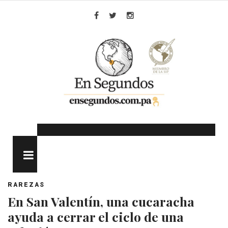
Skip
to
Facebook
Twitter
Instagram
content
MENU
RAREZAS
En San Valentín, una cucaracha
ayuda a cerrar el ciclo de una