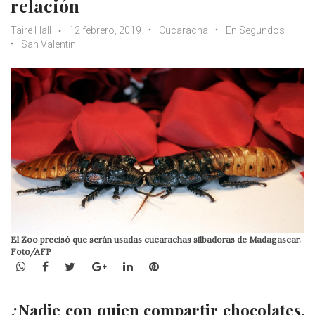
relación
Taire Hall
12 febrero, 2019
Cucaracha
En Segundos
San Valentín
El Zoo precisó que serán usadas cucarachas silbadoras de Madagascar.
Foto/AFP
WhatsApp
Facebook
Twitter
Google+
LinkedIn
Pinterest
¿Nadie con quien compartir chocolates,