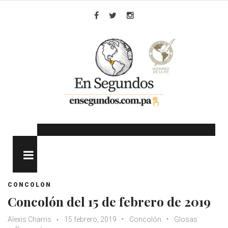
Skip
to
Facebook
Twitter
Instagram
content
MENU
CONCOLON
Concolón del 15 de febrero de 2019
Alexis Charris
15 febrero, 2019
Concolón
Glosas