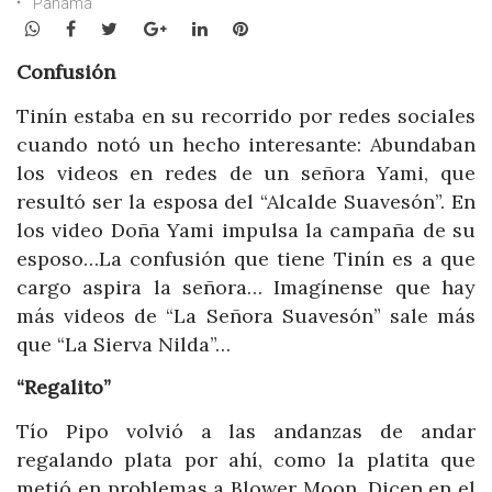
Panamá
WhatsApp
Facebook
Twitter
Google+
LinkedIn
Pinterest
Confusión
Tinín estaba en su recorrido por redes sociales
cuando notó un hecho interesante: Abundaban
los videos en redes de un señora Yami, que
resultó ser la esposa del “Alcalde Suavesón”. En
los video Doña Yami impulsa la campaña de su
esposo…La confusión que tiene Tinín es a que
cargo aspira la señora… Imagínense que hay
más videos de “La Señora Suavesón” sale más
que “La Sierva Nilda”…
“Regalito”
Tío Pipo volvió a las andanzas de andar
regalando plata por ahí, como la platita que
metió en problemas a Blower Moon. Dicen en el