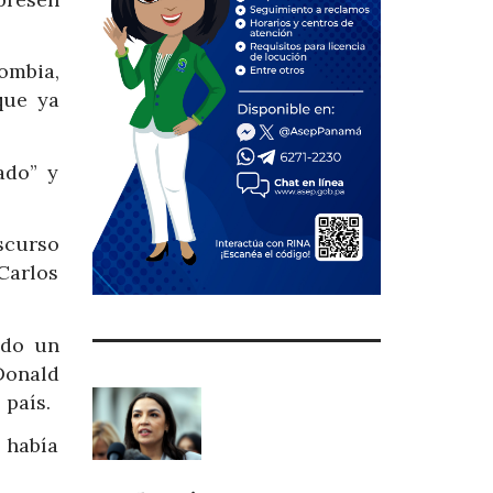
ombia,
que ya
ado” y
scurso
Carlos
odo un
Donald
 país.
 había