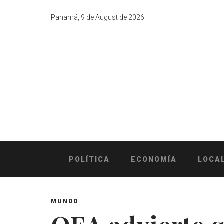
Skip
to
Panamá, 9 de August de 2026.
content
POLÍTICA
ECONOMÍA
LOCA
MUNDO