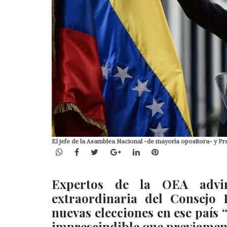
El jefe de la Asamblea Nacional -de mayoría opositora- y Pre
WhatsApp
Facebook
Twitter
Google+
LinkedIn
Pinterest
Expertos de la OEA advir
extraordinaria del Consejo 
nuevas elecciones en ese país
imprescindible que previament