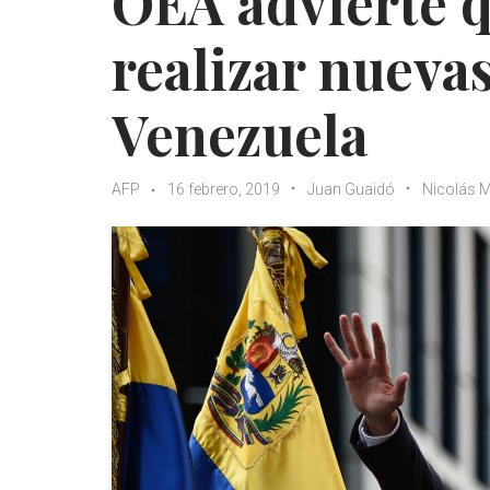
OEA advierte q
realizar nueva
Venezuela
AFP
16 febrero, 2019
Juan Guaidó
Nicolás 