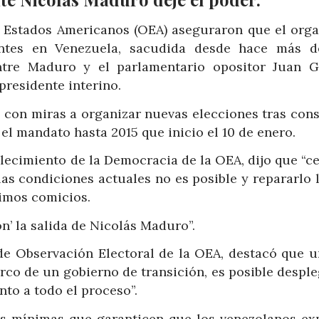
s Estados Americanos (OEA) aseguraron que el org
entes en Venezuela, sacudida desde hace más d
re Maduro y el parlamentario opositor Juan G
residente interino.
 con miras a organizar nuevas elecciones tras cons
l mandato hasta 2015 que inicio el 10 de enero.
lecimiento de la Democracia de la OEA, dijo que “c
las condiciones actuales no es posible y repararlo 
ltimos comicios.
n’ la salida de Nicolás Maduro”.
 de Observación Electoral de la OEA, destacó que u
co de un gobierno de transición, es posible desple
to a todo el proceso”.
es mínimas que garanticen que los venezolanos ex