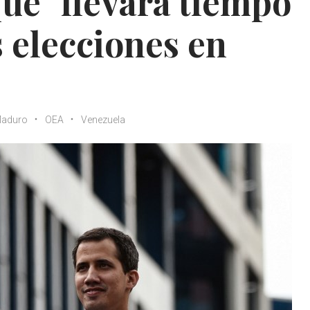
ue "llevará tiempo"
s elecciones en
Maduro
OEA
Venezuela