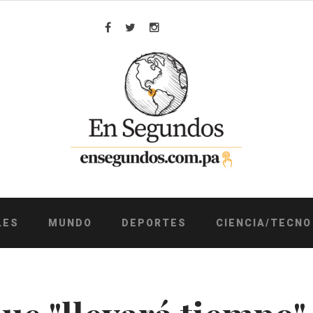
Facebook
Twitter
Instagram
LES
MUNDO
DEPORTES
CIENCIA/TECNO