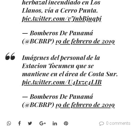
herbazal incendiado en Los
Llanos, vía a Cerro Punta.
pic.twitter.com/vJnbBjuqpj
— Bomberos De Panamá
(@BCBRP)
19 de febrero de 2019
Imágenes del personal de la
Estacion Tocumen que se
mantiene en el área de Costa Sur.
pic.twitter.com/U4Ixzc4LIB
— Bomberos De Panamá
(@BCBRP)
19 de febrero de 2019
WhatsApp
Facebook
Twitter
Google+
LinkedIn
Pinterest
0 comments