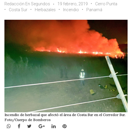
Redacción En Segundos
19 febrero, 2019
Cerro Punta
Costa Sur
Herbazales
Incendio
Panamá
Incendio de herbazal que afectó el área de Costa Sur en el Corredor Sur.
Foto/Cuerpo de Bomberos
WhatsApp
Facebook
Twitter
Google+
LinkedIn
Pinterest