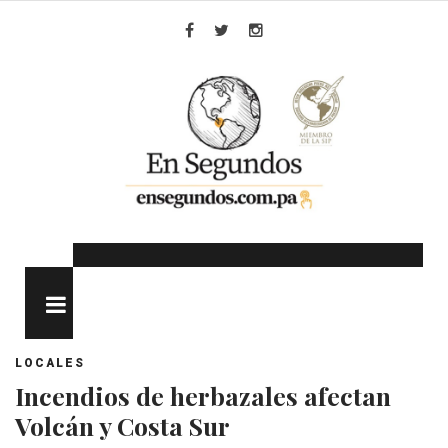
Skip
to
Facebook
Twitter
Instagram
content
MENU
LOCALES
Incendios de herbazales afectan
Volcán y Costa Sur