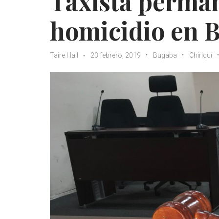
Taxista perma
homicidio en B
Taire Hall
23 febrero, 2019
Bugaba
Chiriquí