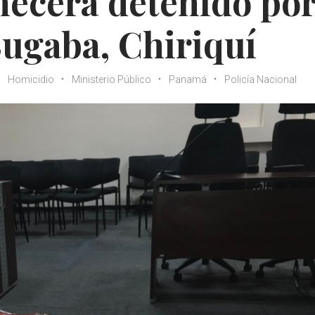
necerá detenido po
ugaba, Chiriquí
Homicidio
Ministerio Público
Panamá
Policía Nacional