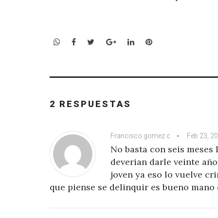
WhatsApp
Facebook
Twitter
Google+
LinkedIn
Pinterest
2 RESPUESTAS
Francisco gomez c
Feb 23, 2
No basta con seis meses 
deverian darle veinte año
joven ya eso lo vuelve c
que piense se delinquir es bueno mano