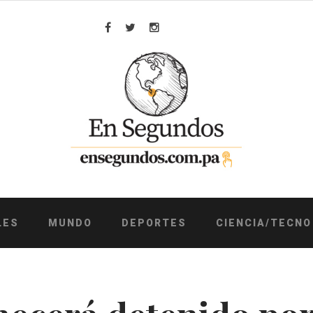
Facebook
Twitter
Instagram
LES
MUNDO
DEPORTES
CIENCIA/TECNO