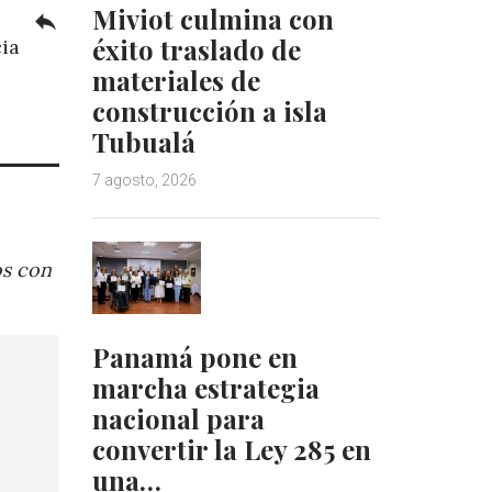
Miviot culmina con
reply
éxito traslado de
cia
materiales de
construcción a isla
Tubualá
7 agosto, 2026
os con
Panamá pone en
marcha estrategia
nacional para
convertir la Ley 285 en
una…