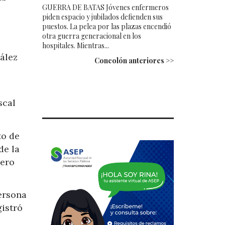
GUERRA DE BATAS Jóvenes enfermeros
piden espacio y jubilados defienden sus
puestos. La pelea por las plazas encendió
otra guerra generacional en los
hospitales. Mientras...
ález
Concolón anteriores >>
scal
to de
de la
nero
persona
gistró