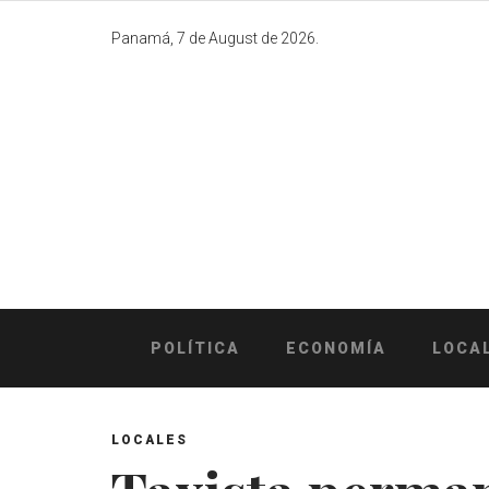
Skip
to
Panamá, 7 de August de 2026.
content
POLÍTICA
ECONOMÍA
LOCA
LOCALES