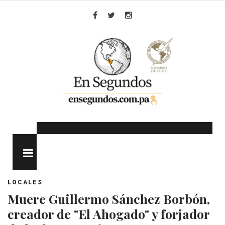
Skip
to
Facebook
Twitter
Instagram
content
MENU
LOCALES
Muere Guillermo Sánchez Borbón,
creador de "El Ahogado" y forjador