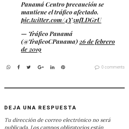
Panamá Centro precaución se
mantiene el tráfico afectado.
pic.twitter.com/4Y3nfLDGrU
— Tráfico Panamá
(@TraficoCPanama)
26 de febrero
de 2019
WhatsApp
Facebook
Twitter
Google+
LinkedIn
Pinterest
0 comments
DEJA UNA RESPUESTA
Tu dirección de correo electrónico no será
publicada.
Los campos obligatorios están