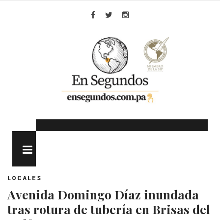
Skip
to
Facebook
Twitter
Instagram
content
MENU
LOCALES
Avenida Domingo Díaz inundada
tras rotura de tubería en Brisas del