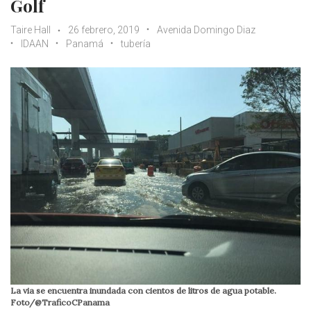
Golf
Taire Hall
26 febrero, 2019
Avenida Domingo Diaz
IDAAN
Panamá
tubería
La via se encuentra inundada con cientos de litros de agua potable.
Foto/@TraficoCPanama