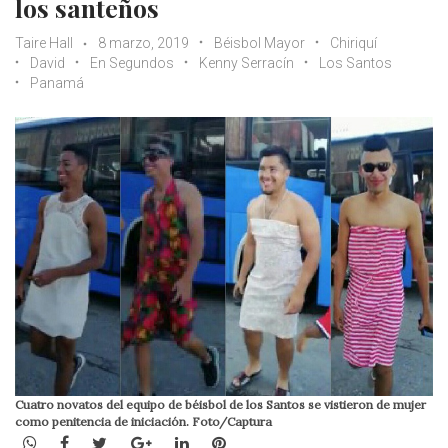
los santeños
Taire Hall
8 marzo, 2019
Béisbol Mayor
Chiriquí
David
En Segundos
Kenny Serracín
Los Santos
Panamá
Cuatro novatos del equipo de béisbol de los Santos se vistieron de mujer
como penitencia de iniciación. Foto/Captura
WhatsApp
Facebook
Twitter
Google+
LinkedIn
Pinterest