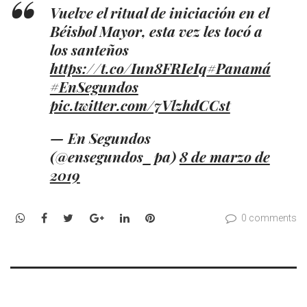
Vuelve el ritual de iniciación en el
Béisbol Mayor, esta vez les tocó a
los santeños
https://t.co/Iun8FRIeIq
#Panamá
#EnSegundos
pic.twitter.com/7VlzhdCCst
— En Segundos
(@ensegundos_pa)
8 de marzo de
2019
WhatsApp
Facebook
Twitter
Google+
LinkedIn
Pinterest
0 comments