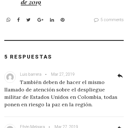
de 2019
WhatsApp
Facebook
Twitter
Google+
LinkedIn
Pinterest
5 comments
5 RESPUESTAS
Luis barrera
Mar 27, 2019
reply
También deben de hacer el mismo
llamado de atención sobre el despliegue
militar de Estados Unidos en Colombia, todas
ponen en riesgo la paz en la región.
Efrén Melgara
Mar 27, 2019