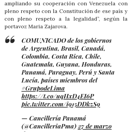
ampliando su cooperación con Venezuela con
pleno respeto con la Constitución de ese país y
con pleno respeto a la legalidad”, según la
portavoz Maria Zajarova.
COMUNICADO de los gobiernos
de Argentina, Brasil, Canadá,
Colombia, Costa Rica, Chile,
Guatemala, Guyana, Honduras,
Panamá, Paraguay, Perú y Santa
Lucía, países miembros del
#GrupodeLima
https://t.co/uqHxD4EI6P
pic.twitter.com/i915DDkzS9
— Cancillería Panamá
(@CancilleriaPma)
27 de marzo