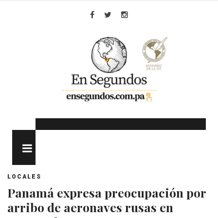
Skip
to
Facebook
Twitter
Instagram
content
MENU
LOCALES
Panamá expresa preocupación por
arribo de aeronaves rusas en