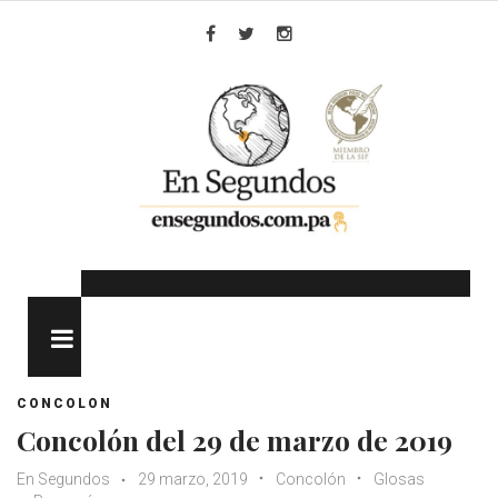
Skip
to
Facebook
Twitter
Instagram
content
MENU
CONCOLON
Concolón del 29 de marzo de 2019
En Segundos
29 marzo, 2019
Concolón
Glosas