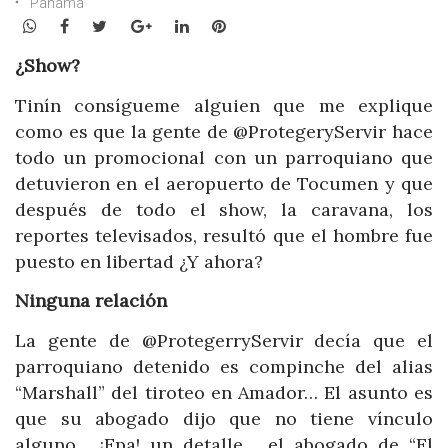
Panamá
WhatsApp
Facebook
Twitter
Google+
LinkedIn
Pinterest
¿Show?
Tinín consígueme alguien que me explique
como es que la gente de @ProtegeryServir hace
todo un promocional con un parroquiano que
detuvieron en el aeropuerto de Tocumen y que
después de todo el show, la caravana, los
reportes televisados, resultó que el hombre fue
puesto en libertad ¿Y ahora?
Ninguna relación
La gente de @ProtegerryServir decía que el
parroquiano detenido es compinche del alias
“Marshall” del tiroteo en Amador… El asunto es
que su abogado dijo que no tiene vínculo
alguno… ¡Epa! un detalle… el abogado de “El