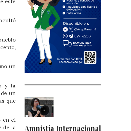
e este
ocultó
pueblo
cepto,
omo un
o y la
 de un
as que
 en el
Amnistía Internacional
 de la