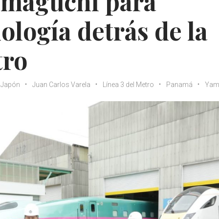
Yamaguchi para
ología detrás de la
tro
Japón
Juan Carlos Varela
Línea 3 del Metro
Panamá
Yam