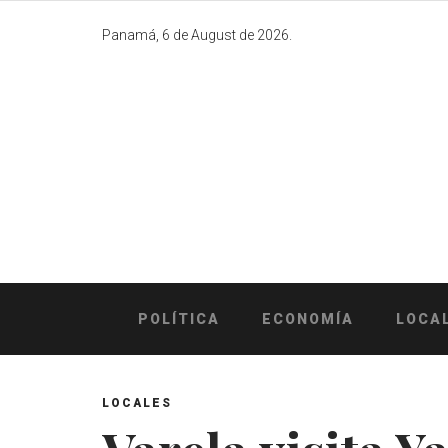
Skip
to
Panamá, 6 de August de 2026.
content
POLÍTICA
ECONOMÍA
LOCA
LOCALES