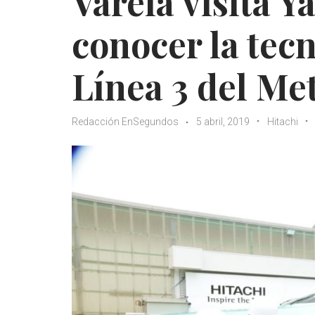
Varela visita 
conocer la tecn
Línea 3 del Me
Redacción EnSegundos
5 abril, 2019
Hitachi