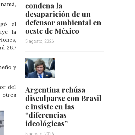
condena la
anamá,
desaparición de un
defensor ambiental en
rgó el
oeste de México
uye la
iones,
5 agosto, 2026
rá 26.7
meño y
or del
Argentina rehúsa
 otros
disculparse con Brasil
e insiste en las
“diferencias
ideológicas”
5 agosto, 2026