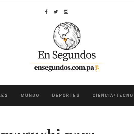
Facebook
Twitter
Instagram
LES
MUNDO
DEPORTES
CIENCIA/TECNO