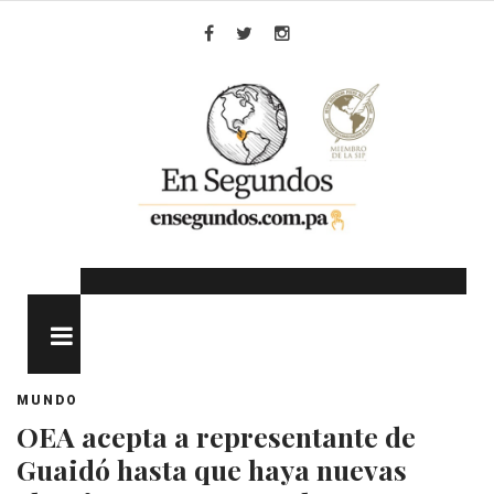
Skip
to
Facebook
Twitter
Instagram
content
MENU
MUNDO
OEA acepta a representante de
Guaidó hasta que haya nuevas