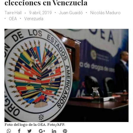
elecciones en Venezuela
Taire Hall
9 abril, 2019
Juan Guaidó
Nicolás Maduro
OEA
Venezuela
Foto del logo de la OEA. Foto/AFP.
WhatsApp
Facebook
Twitter
Google+
LinkedIn
Pinterest