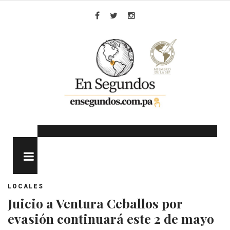
Skip
to
Facebook
Twitter
Instagram
content
MENU
LOCALES
Juicio a Ventura Ceballos por
evasión continuará este 2 de mayo