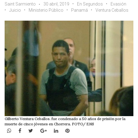
Saint Sarmiento
30 abril, 2019
En Segundos
Evasión
Juicio
Ministerio Público
Panamá
Ventura Ceballos
Gilberto Ventura Ceballos. fue condenado a 50 años de prisión por la
muerte de cinco jóvenes en Chorrera. FOTO/ ENS
WhatsApp
Facebook
Twitter
Google+
LinkedIn
Pinterest