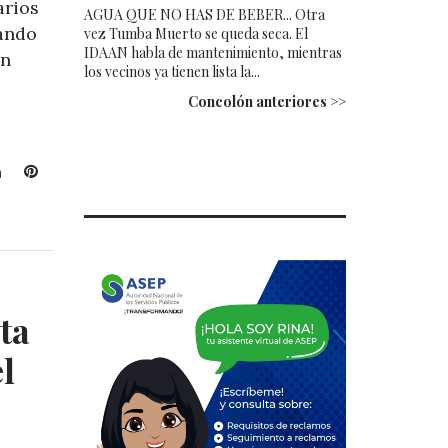
arios
AGUA QUE NO HAS DE BEBER... Otra
ando
vez Tumba Muerto se queda seca. El
IDAAN habla de mantenimiento, mientras
un
los vecinos ya tienen lista la...
Concolón anteriores >>
L
P
i
i
n
n
k
t
e
e
d
r
I
e
ta
n
s
t
el