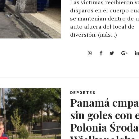
Las víctimas recibieron v
disparos en el cuerpo cu
se mantenían dentro de 
auto afuera del local de
diversión. (más…)
W
F
T
G
h
a
w
o
a
c
i
o
t
e
t
g
s
b
t
l
A
o
e
e
DEPORTES
p
o
r
+
Panamá empa
p
k
sin goles con 
Polonia Środa