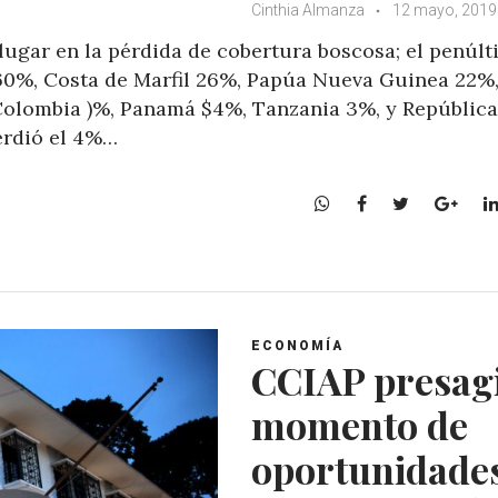
Cinthia Almanza
12 mayo, 2019
lugar en la pérdida de cobertura boscosa; el penúl
 60%, Costa de Marfil 26%, Papúa Nueva Guinea 22%
 Colombia )%, Panamá $4%, Tanzania 3%, y República
rdió el 4%…
W
F
T
G
h
a
w
o
a
c
i
o
t
e
t
g
s
b
t
l
A
o
e
e
ECONOMÍA
p
o
r
+
CCIAP presag
p
k
momento de
oportunidade