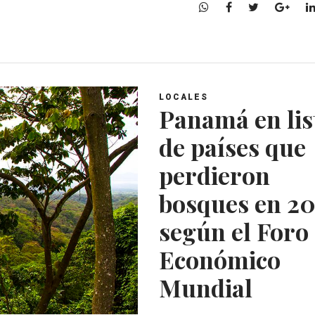
W
F
T
G
h
a
w
o
a
c
i
o
t
e
t
g
s
b
t
l
A
o
e
e
LOCALES
p
o
r
+
Panamá en lis
p
k
de países que
perdieron
bosques en 20
según el Foro
Económico
Mundial