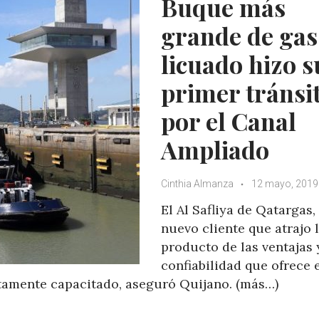
Buque más
p
o
r
+
p
k
grande de gas
licuado hizo s
primer tránsi
por el Canal
Ampliado
Cinthia Almanza
12 mayo, 2019
El Al Safliya de Qatargas,
nuevo cliente que atrajo 
producto de las ventajas 
confiabilidad que ofrece 
amente capacitado, aseguró Quijano. (más…)