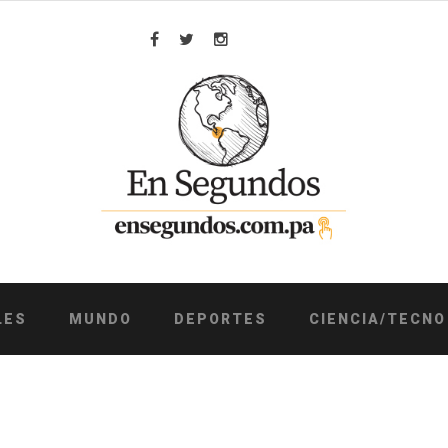
Facebook
Twitter
Instagram
LES
MUNDO
DEPORTES
CIENCIA/TECNO