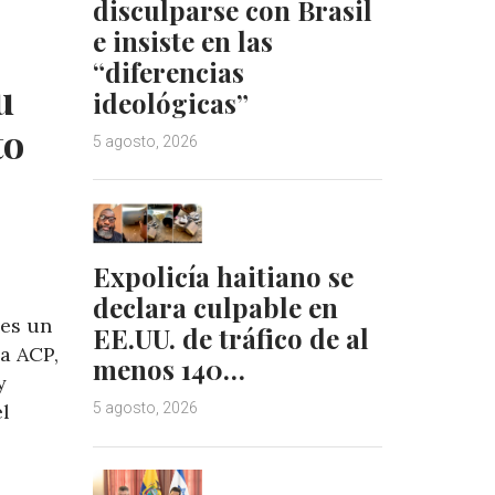
I
e
disculparse con Brasil
n
s
e insiste en las
t
“diferencias
u
ideológicas”
to
5 agosto, 2026
Expolicía haitiano se
declara culpable en
 es un
EE.UU. de tráfico de al
la ACP,
menos 140…
y
el
5 agosto, 2026