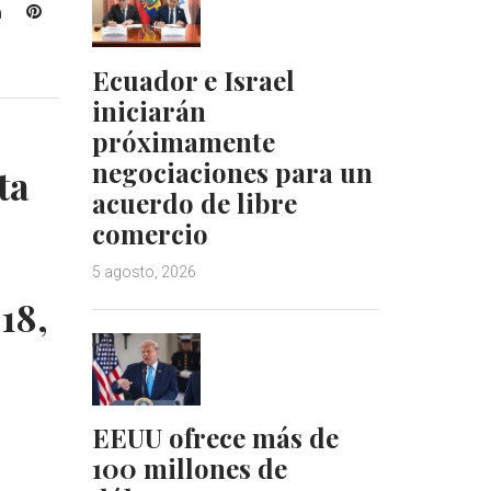
L
P
i
i
n
n
Ecuador e Israel
k
t
iniciarán
e
e
próximamente
d
r
I
e
negociaciones para un
ta
n
s
acuerdo de libre
t
comercio
5 agosto, 2026
18,
EEUU ofrece más de
100 millones de