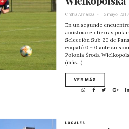
Wielkopolska
Cinthia Almanza
12 mayo, 2019
En un segundo encuentr
amistoso en tierras polac
Selección Sub-20 de Pan
empató 0 – 0 ante su simi
Polonia Środa Wielkopol
(más…)
VER MÁS
W
F
T
G
h
a
w
o
a
c
i
o
t
e
t
g
s
b
t
l
A
o
e
e
LOCALES