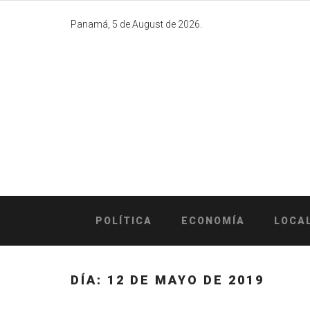
Skip
to
Panamá, 5 de August de 2026.
content
POLÍTICA
ECONOMÍA
LOCA
DÍA:
12 DE MAYO DE 2019