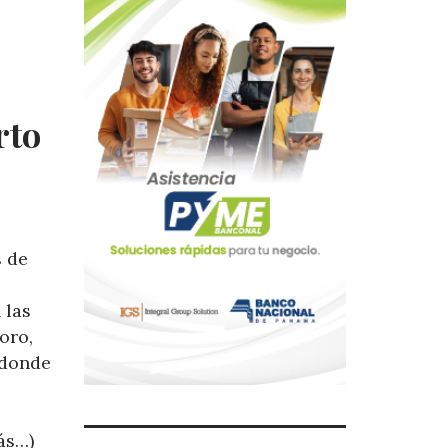
rto
s de
 las
oro,
 donde
ás…)