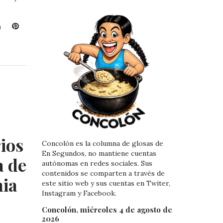
L
P
i
i
n
n
k
t
e
e
d
r
I
e
n
s
t
ios
Concolón es la columna de glosas de
En Segundos, no mantiene cuentas
a de
autónomas en redes sociales. Sus
contenidos se comparten a través de
nia
este sitio web y sus cuentas en Twiter,
Instagram y Facebook.
Concolón, miércoles 4 de agosto de
2026