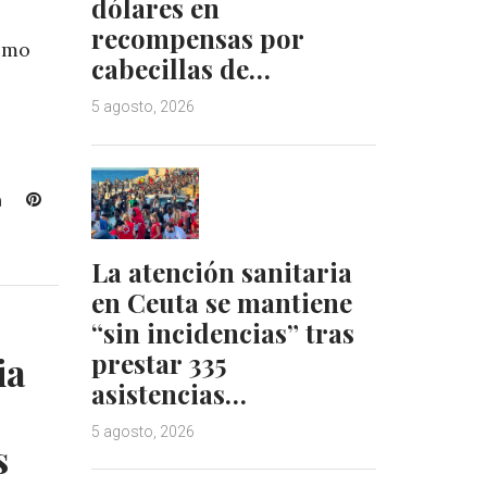
dólares en
recompensas por
timo
cabecillas de…
,
5 agosto, 2026
L
P
i
i
n
n
La atención sanitaria
k
t
en Ceuta se mantiene
e
e
d
r
“sin incidencias” tras
I
e
prestar 335
ia
n
s
asistencias…
t
5 agosto, 2026
s