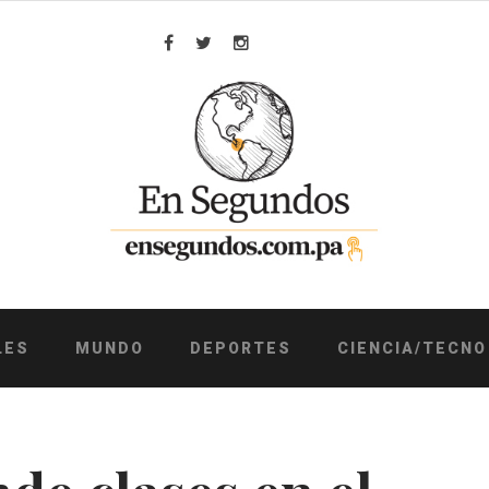
Facebook
Twitter
Instagram
LES
MUNDO
DEPORTES
CIENCIA/TECNO