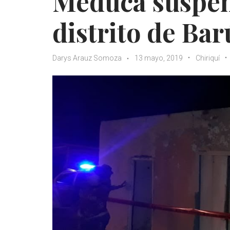
Meduca suspend
distrito de Bar
Darys Arauz Somoza
13 mayo, 2019
Chiriquí