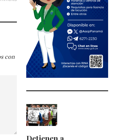
os con
Detienen a