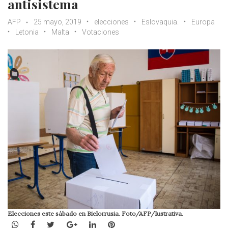
antisistema
AFP
25 mayo, 2019
elecciones
Eslovaquia.
Europa
Letonia
Malta
Votaciones
Elecciones este sábado en Bielorrusia. Foto/AFP/Iustrativa.
WhatsApp
Facebook
Twitter
Google+
LinkedIn
Pinterest