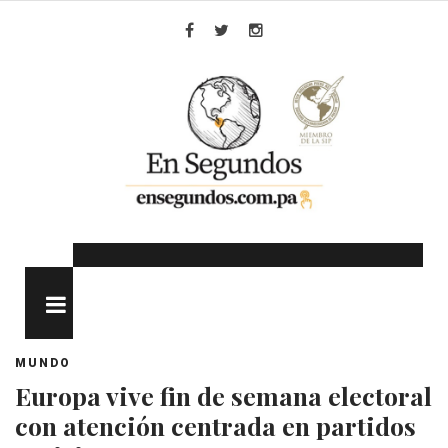
Skip
to
Facebook
Twitter
Instagram
content
MENU
MUNDO
Europa vive fin de semana electoral
con atención centrada en partidos