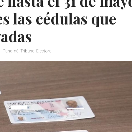
 hasta el 31 de may
es las cédulas que
gadas
Panamá. Tribunal Electoral