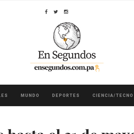
Facebook
Twitter
Instagram
LES
MUNDO
DEPORTES
CIENCIA/TECNO