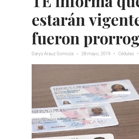
TE informa que
estarán vigent
fueron prorro
Darys Arauz Somoza
28 mayo, 2019
Cédulas