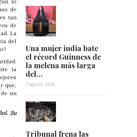
gún lo
aso de
es tan
eos de
dad. La
ia del
Una mujer india bate
to?
el récord Guinness de
ridad.
la melena más larga
nte la
del…
ejores
r que,
7 agosto, 2026
 de un
ol. Su
Tribunal frena las