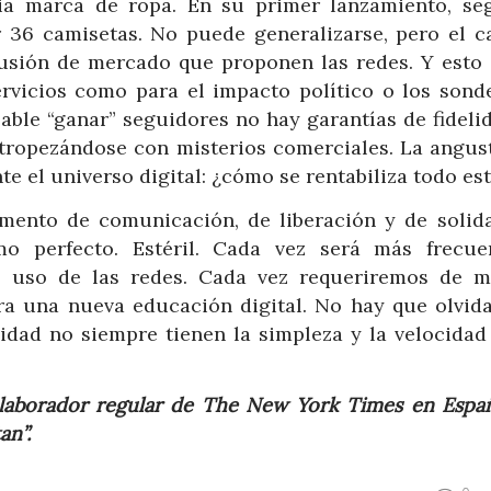
ia marca de ropa. En su primer lanzamiento, se
 36 camisetas. No puede generalizarse, pero el c
lusión de mercado que proponen las redes. Y esto 
rvicios como para el impacto político o los sond
able “ganar” seguidores no hay garantías de fideli
 tropezándose con misterios comerciales. La angust
te el universo digital: ¿cómo se rentabiliza todo es
mento de comunicación, de liberación y de solida
o perfecto. Estéril. Cada vez será más frecue
l uso de las redes. Cada vez requeriremos de m
ra una nueva educación digital. No hay que olvida
alidad no siempre tienen la simpleza y la velocidad
colaborador regular de The New York Times en Españ
an”.