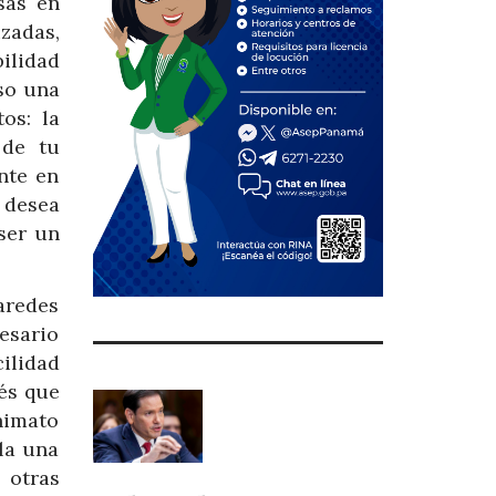
sas en
zadas,
bilidad
uso una
os: la
 de tu
nte en
 desea
ser un
aredes
esario
cilidad
rés que
nimato
la una
 otras