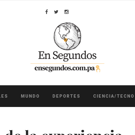
Facebook
Twitter
Instagram
LES
MUNDO
DEPORTES
CIENCIA/TECNO