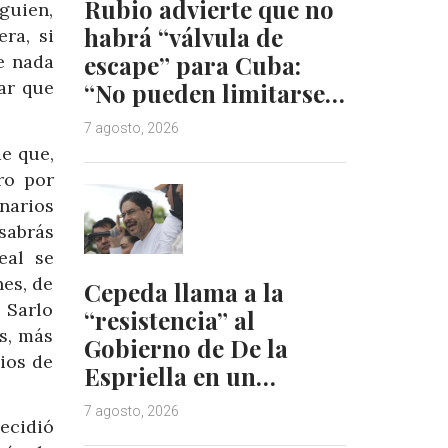
Rubio advierte que no
guien,
habrá “válvula de
ra, si
escape” para Cuba:
ue nada
ar que
“No pueden limitarse…
7 agosto, 2026
de que,
ro por
narios
sabrás
eal se
nes, de
Cepeda llama a la
 Sarlo
“resistencia” al
s, más
Gobierno de De la
ios de
Espriella en un…
7 agosto, 2026
ecidió