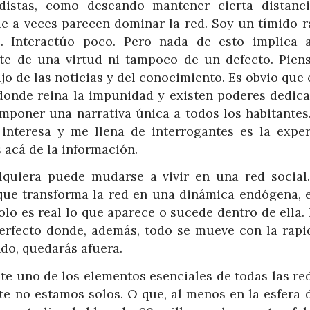
istas, como deseando mantener cierta distanc
e a veces parecen dominar la red. Soy un tímido ra
. Interactúo poco. Pero nada de esto implica 
ate de una virtud ni tampoco de un defecto. Pien
ujo de las noticias y del conocimiento. Es obvio que
donde reina la impunidad y existen poderes dedica
imponer una narrativa única a todos los habitantes
interesa y me llena de interrogantes es la exper
s acá de la información.
lquiera puede mudarse a vivir en una red social.
a que transforma la red en una dinámica endógena, 
olo es real lo que aparece o sucede dentro de ella.
rfecto donde, además, todo se mueve con la rapi
do, quedarás afuera.
e uno de los elementos esenciales de todas las red
 no estamos solos. O que, al menos en la esfera di