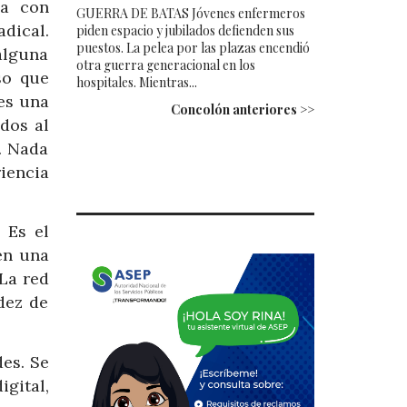
ia con
GUERRA DE BATAS Jóvenes enfermeros
dical.
piden espacio y jubilados defienden sus
puestos. La pelea por las plazas encendió
alguna
otra guerra generacional en los
so que
hospitales. Mientras...
 es una
Concolón anteriores >>
dos al
. Nada
iencia
 Es el
en una
 La red
dez de
es. Se
gital,