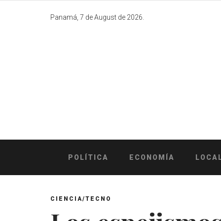
Skip
to
Panamá, 7 de August de 2026.
content
POLÍTICA
ECONOMÍA
LOCA
CIENCIA/TECNO