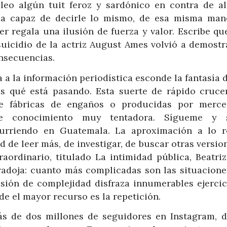
leo algún tuit feroz y sardónico en contra de al
ía capaz de decirle lo mismo, de esa misma mane
ter regala una ilusión de fuerza y valor. Escribe q
suicidio de la actriz August Ames volvió a demostr
onsecuencias.
 a la información periodística esconde la fantasía 
s qué está pasando. Esta suerte de rápido cruce
de fábricas de engaños o producidas por merce
 de conocimiento muy tentadora. Sígueme y 
urriendo en Guatemala. La aproximación a lo r
 de leer más, de investigar, de buscar otras versio
raordinario, titulado La intimidad pública, Beatriz
aradoja: cuanto más complicadas son las situacione
lusión de complejidad disfraza innumerables ejercic
e el mayor recurso es la repetición.
s de dos millones de seguidores en Instagram, d