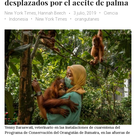
desplazados por el aceite de palma
New York Times, Hannah Beech
3 julio, 2019
Ciencia
Indonesia
New York Times
orangutanes
Yenny Saraswati, veterinario en las instalaciones de cuarentena del
Programa de Conservación del Orangután de Sumatra, en las afueras de