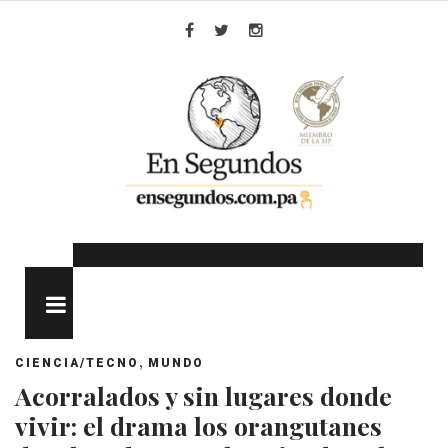
Skip
to
Facebook
Twitter
Instagram
content
MENU
,
CIENCIA/TECNO
MUNDO
Acorralados y sin lugares donde
vivir: el drama los orangutanes