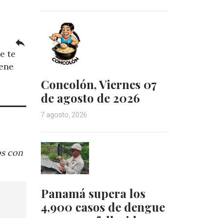
reply
e te
iene
Concolón, Viernes 07
de agosto de 2026
7 agosto, 2026
os con
Panamá supera los
4,900 casos de dengue