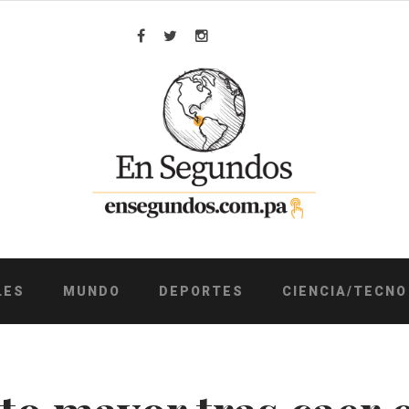
Facebook
Twitter
Instagram
LES
MUNDO
DEPORTES
CIENCIA/TECNO