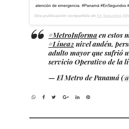
atención de emergencia. #Panamá #EnSegundos 
Una publicación compartida de
En Segundos
(@e
#MetroInforma
en estos 
#Línea2
nivel andén, pers
adulto mayor que sufrió un
servicio Operativo de la 
— El Metro de Panamá (
WhatsApp
Facebook
Twitter
Google+
LinkedIn
Pinterest