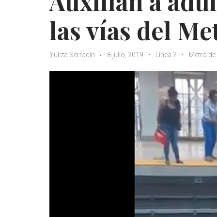
Auxilian a adu
las vías del M
Yuliza Serracín
8 julio, 2019
Línea 2
Metro d