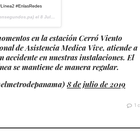
#Línea2 #EnlasRedes
nsegundos.pa) el
8 Jul, 2019 a las 2:42 PDT
momentos en la estación Cerró Viento
onal de Asistencia Medica Vive, atiende a
 accidente en nuestras instalaciones. El
línea se mantiene de manera regular.
@elmetrodepanama)
8 de julio de 2019
1 