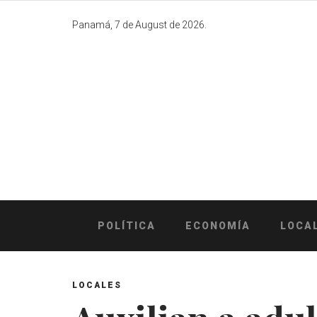
Skip
to
Panamá, 7 de August de 2026.
content
POLÍTICA
ECONOMÍA
LOCA
LOCALES