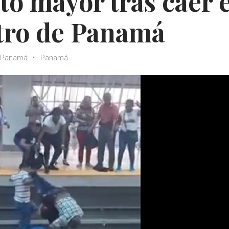
lto mayor tras caer 
etro de Panamá
e Panamá
Panamá