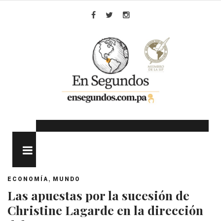
Skip
to
Facebook
Twitter
Instagram
content
MENU
,
ECONOMÍA
MUNDO
Las apuestas por la sucesión de
Christine Lagarde en la dirección