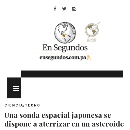
Skip
to
Facebook
Twitter
Instagram
content
MENU
CIENCIA/TECNO
Una sonda espacial japonesa se
dispone a aterrizar en un asteroide