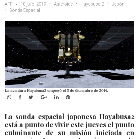
AFP
10 julio, 2019
Asteroide
Hayabusa-2
Japón
Sonda Espacial
La aventura Hayabusa2 empezó el 3 de diciembre de 2014.
WhatsApp
Facebook
Twitter
Google+
LinkedIn
Pinterest
La sonda espacial japonesa Hayabusa2
está a punto de vivir este jueves el punto
culminante de su misión iniciada en