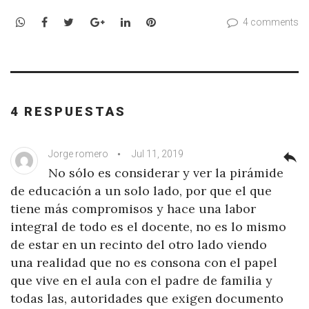
WhatsApp
Facebook
Twitter
Google+
LinkedIn
Pinterest
4 comments
4 RESPUESTAS
Jorge romero
Jul 11, 2019
reply
No sólo es considerar y ver la pirámide
de educación a un solo lado, por que el que
tiene más compromisos y hace una labor
integral de todo es el docente, no es lo mismo
de estar en un recinto del otro lado viendo
una realidad que no es consona con el papel
que vive en el aula con el padre de familia y
todas las, autoridades que exigen documento