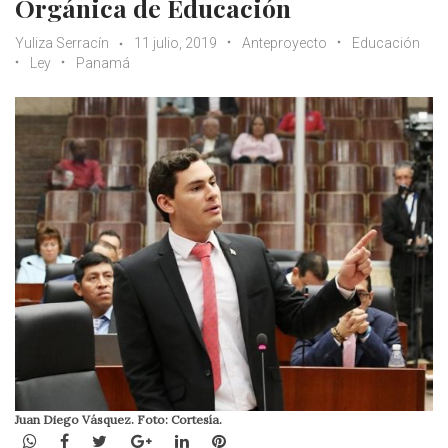
Orgánica de Educación
Yuliza Serracín
11 julio, 2019
Anteproyecto
Educación
Ley
Panamá
Juan Diego Vásquez. Foto: Cortesía.
WhatsApp
Facebook
Twitter
Google+
LinkedIn
Pinterest