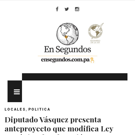
Skip
to
Facebook
Twitter
Instagram
content
MENU
,
LOCALES
POLITICA
Diputado Vásquez presenta
anteproyecto que modifica Ley