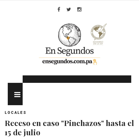
Skip
to
Facebook
Twitter
Instagram
content
MENU
LOCALES
Receso en caso "Pinchazos" hasta el
15 de julio