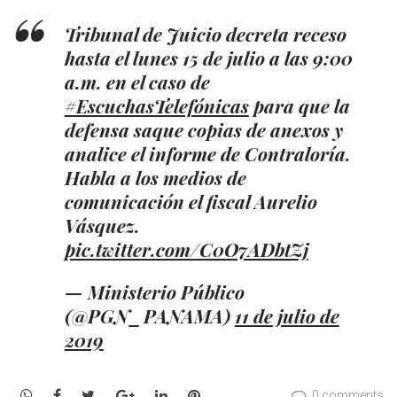
Tribunal de Juicio decreta receso
hasta el lunes 15 de julio a las 9:00
a.m. en el caso de
#EscuchasTelefónicas
para que la
defensa saque copias de anexos y
analice el informe de Contraloría.
Habla a los medios de
comunicación el fiscal Aurelio
Vásquez.
pic.twitter.com/C0O7ADbtZj
— Ministerio Público
(@PGN_PANAMA)
11 de julio de
2019
WhatsApp
Facebook
Twitter
Google+
LinkedIn
Pinterest
0 comments