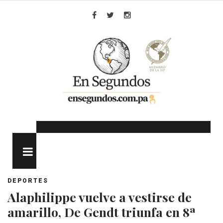
Skip
to
Facebook
Twitter
Instagram
content
MENU
DEPORTES
Alaphilippe vuelve a vestirse de
amarillo, De Gendt triunfa en 8ª