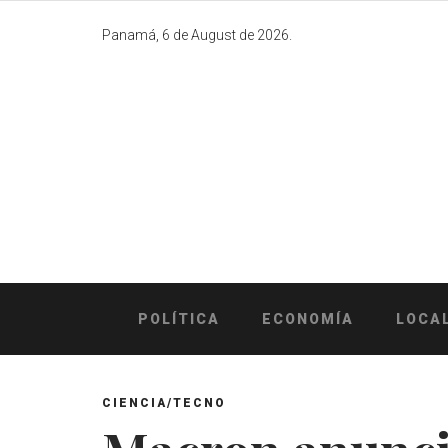
Skip
to
Panamá, 6 de August de 2026.
content
POLÍTICA
ECONOMÍA
LOCA
CIENCIA/TECNO