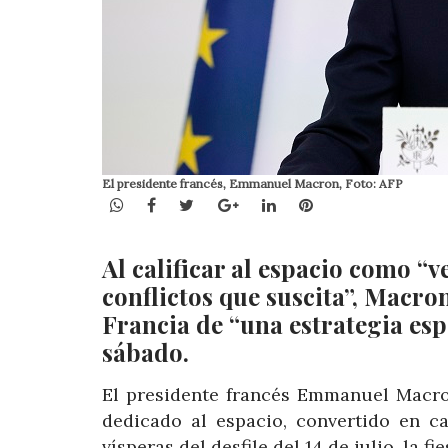
El presidente francés, Emmanuel Macron, Foto: AFP
WhatsApp
Facebook
Twitter
Google+
LinkedIn
Pinterest
Al calificar al espacio como “
conflictos que suscita”, Macro
Francia de “una estrategia espa
sábado.
El presidente francés Emmanuel Macro
dedicado al espacio, convertido en c
vísperas del desfile del 14 de julio, la fi