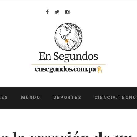
Facebook
Twitter
Instagram
LES
MUNDO
DEPORTES
CIENCIA/TECNO