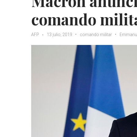
Macron anuncia
comando milita
AFP
13 julio, 2019
comando militar
Emmanue