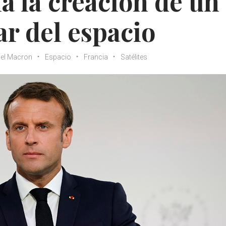
 la creación de un
r del espacio
l Macron
Espacio
Francia
Satélites