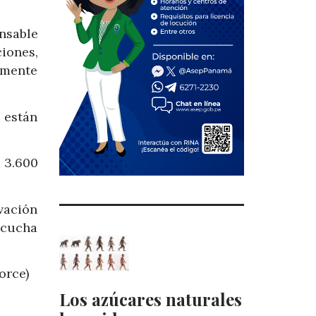
ensable
iones,
amente
 están
 3.600
vación
scucha
orce)
Los azúcares naturales