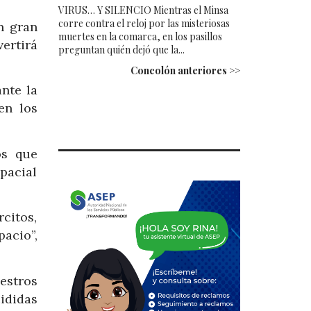
VIRUS… Y SILENCIO Mientras el Minsa
corre contra el reloj por las misteriosas
n gran
muertes en la comarca, en los pasillos
ertirá
preguntan quién dejó que la...
Concolón anteriores >>
ante la
en los
os que
pacial
citos,
pacio”,
estros
cididas