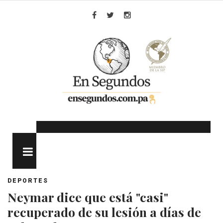
Skip
to
Facebook
Twitter
Instagram
content
MENU
DEPORTES
Neymar dice que está "casi"
recuperado de su lesión a días de