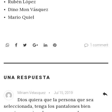
Rubén López
Dino Mon Vásquez
Mario Quiel
WhatsApp
Facebook
Twitter
Google+
LinkedIn
Pinterest
1 comment
UNA RESPUESTA
Miriam Velasquez
Jul 15, 2019
reply
Dios quiera que la persona que sea
seleccionada, tenga los pantalones bien