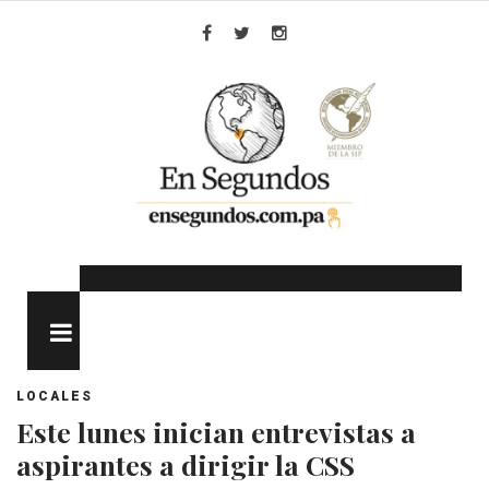
Skip
to
Facebook
Twitter
Instagram
content
MENU
LOCALES
Este lunes inician entrevistas a
aspirantes a dirigir la CSS