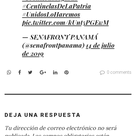
#CentinelasDeLaPatria
#UnidosLoHaremos
pic.twitter.com/kUnt5PGEwM
— SENAFRONT PANAMÁ
(@senafrontpanama)
14 de julio
de 2019
WhatsApp
Facebook
Twitter
Google+
LinkedIn
Pinterest
0 comments
DEJA UNA RESPUESTA
Tu dirección de correo electrónico no será
publicada.
Los campos obligatorios están