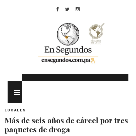
Skip
to
Facebook
Twitter
Instagram
content
MENU
LOCALES
Más de seis años de cárcel por tres
paquetes de droga