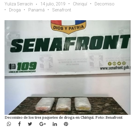
Yuliza Serracín
14 julio, 2019
Chiriquí
Decomiso
Droga
Panamá
Senafront
Decomiso de los tres paquetes de droga en Chiriquí. Foto: Senafront
WhatsApp
Facebook
Twitter
Google+
LinkedIn
Pinterest