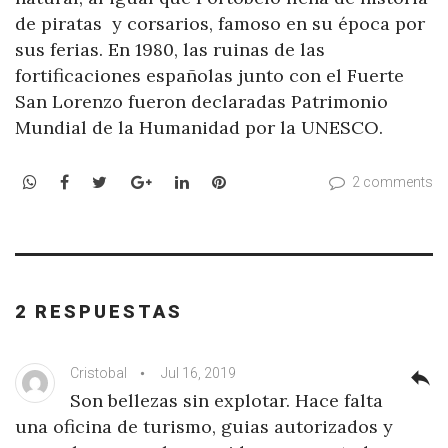
de piratas y corsarios, famoso en su época por
sus ferias. En 1980, las ruinas de las
fortificaciones españolas junto con el Fuerte
San Lorenzo fueron declaradas Patrimonio
Mundial de la Humanidad por la UNESCO.
WhatsApp
Facebook
Twitter
Google+
LinkedIn
Pinterest
2 comments
2 RESPUESTAS
Cristobal
Jul 16, 2019
reply
Son bellezas sin explotar. Hace falta
una oficina de turismo, guias autorizados y