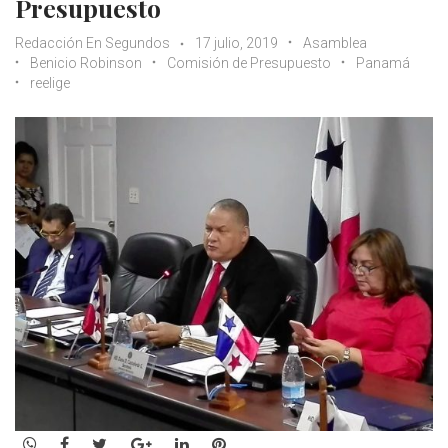
Presupuesto
Redacción En Segundos
17 julio, 2019
Asamblea
Benicio Robinson
Comisión de Presupuesto
Panamá
reelige
WhatsApp
Facebook
Twitter
Google+
LinkedIn
Pinterest