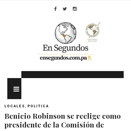
Skip
to
Facebook
Twitter
Instagram
content
MENU
,
LOCALES
POLITICA
Benicio Robinson se reelige como
presidente de la Comisión de