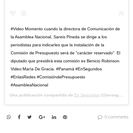
#Video Momento cuando la directora de Comunicación de
la Asamblea Nacional, Sareis Pineda se dirige a los
periodistas para indicarles que la instalación de la
Comisión de Presupuesto será de "carácter reservado". El
diputado que presidirá esta comisión es Benicio Robinson.
Video:María De Gracia. #Panamá #EnSegundos
#EnlasRedes #ComisióndePresupuesto
#AsambleaNacional
Una publicación compartida de
En Segundos
(@ensegundos.pa) el
WhatsApp
Facebook
Twitter
Google+
LinkedIn
Pinterest
0 comments