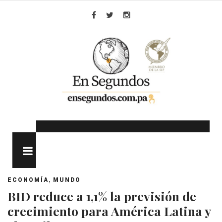
Skip
to
Facebook
Twitter
Instagram
content
MENU
,
ECONOMÍA
MUNDO
BID reduce a 1,1% la previsión de
crecimiento para América Latina y