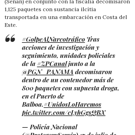
(Senan) en conjunto con la fiscalía decomisaron
1,125 paquetes con sustancia ilcítia
transportada en una embarcación en Costa del
Este.
#GolpeAlNarcotráfico
Tras
acciones de investigación y
seguimiento, unidades policiales
de la
#ZPCanal
junto a la
@PGN_PANAMA
decomisaron
dentro de un contenedor más de
800 paquetes con supuesta droga,
en el Puerto de
Balboa.
#UnidosLoHaremos
pic.twitter.com/cLyhGgsQBX
— Policía Nacional
(@ProtegeryServir)
17 de julio de