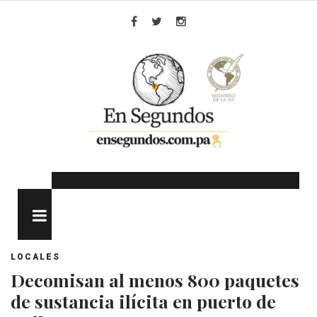
Skip
to
Facebook
Twitter
Instagram
content
MENU
LOCALES
Decomisan al menos 800 paquetes
de sustancia ilícita en puerto de