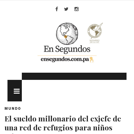
Skip
to
Facebook
Twitter
Instagram
content
MENU
MUNDO
El sueldo millonario del exjefe de
una red de refugios para niños