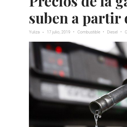
Precios de la g
suben a partir 
Yuliza
17 julio, 2019
Combustible
Diesel
G