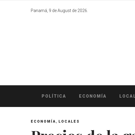
Skip
to
Panamá, 9 de August de 2026.
content
POLÍTICA
ECONOMÍA
LOCA
,
ECONOMÍA
LOCALES