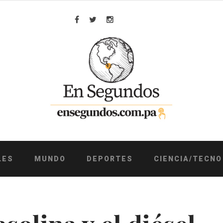
Facebook
Twitter
Instagram
LES
MUNDO
DEPORTES
CIENCIA/TECNO