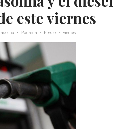
asolina y el diésel
de este viernes
asolina
Panamá
Precio
viernes