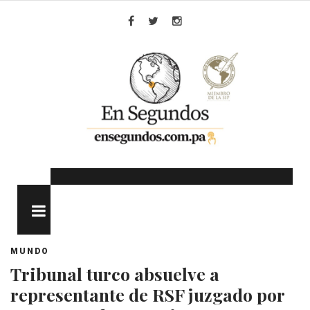
Skip
to
Facebook
Twitter
Instagram
content
MENU
MUNDO
Tribunal turco absuelve a
representante de RSF juzgado por