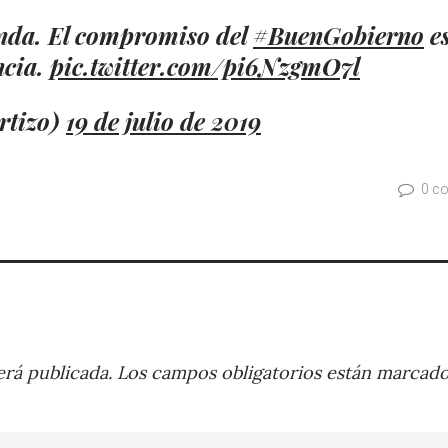
nda. El compromiso del
#BuenGobierno
e
ncia.
pic.twitter.com/pi6NzgmO7l
rtizo)
19 de julio de 2019
0 c
rá publicada.
Los campos obligatorios están marcad