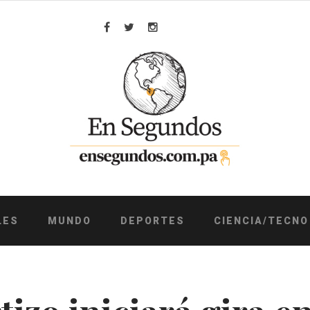
Facebook
Twitter
Instagram
LES
MUNDO
DEPORTES
CIENCIA/TECNO