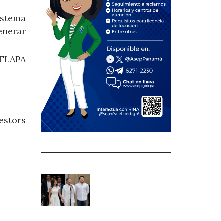
istema
enerar
ATLAPA
estors