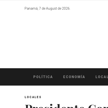
Skip
to
Panamá, 7 de August de 2026.
content
POLÍTICA
ECONOMÍA
LOCA
LOCALES