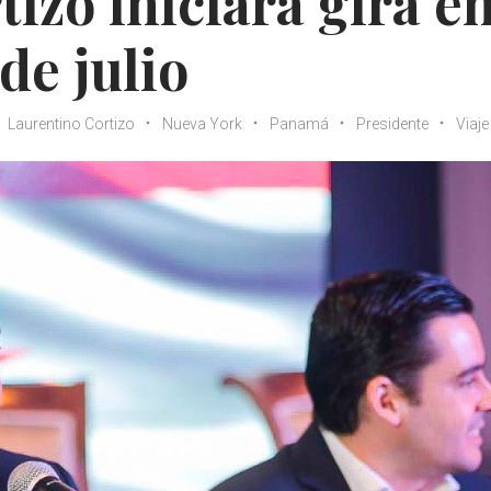
izo iniciará gira e
de julio
Laurentino Cortizo
Nueva York
Panamá
Presidente
Viaje