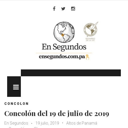
Skip
to
Facebook
Twitter
Instagram
content
MENU
CONCOLON
Concolón del 19 de julio de 2019
En Segundos
19 julio, 2019
Altos de Panamá